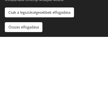
Csak a legszükségesebbek elfogadása
Összes elfogadása
Érkezésnél...
Gipszkartonszerelés
Közületi és lakossági projektek