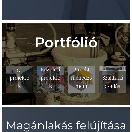
Portfólió
Lakossá
gi
Közületi
Projekt
projekte
projekte
menedzs
Szaktaná
k
k
ment
csadás
Magánlakás felújítása